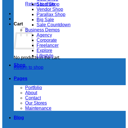
Return to shop
Sport Shop
Vendor Shop
Parallax Shop
Big Sale
Cart
Sale Countdown
Business Demos
Agency
Corporate
Freelancer
Explore
Lifestyle
No products in the cart.
Shop
Return to shop
Pages
Portfolio
About
Contact
Our Stores
Maintenance
Blog