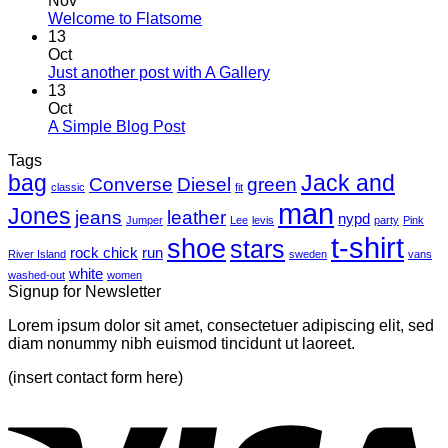
Nov
Welcome to Flatsome
13
Oct
Just another post with A Gallery
13
Oct
A Simple Blog Post
Tags
bag
Jack and
Converse
Diesel
green
classic
fit
man
Jones
jeans
leather
nypd
Jumper
Lee
levis
party
Pink
t-shirt
shoe
stars
rock chick
run
River Island
sweden
vans
white
washed-out
women
Signup for Newsletter
Lorem ipsum dolor sit amet, consectetuer adipiscing elit, sed
diam nonummy nibh euismod tincidunt ut laoreet.
(insert contact form here)