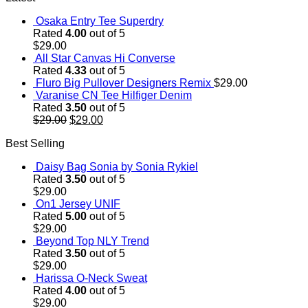
Osaka Entry Tee Superdry
Rated
4.00
out of 5
$
29.00
All Star Canvas Hi Converse
Rated
4.33
out of 5
Fluro Big Pullover Designers Remix
$
29.00
Varanise CN Tee Hilfiger Denim
Rated
3.50
out of 5
Original
Current
$
29.00
$
29.00
price
price
Best Selling
was:
is:
$29.00.
$29.00.
Daisy Bag Sonia by Sonia Rykiel
Rated
3.50
out of 5
$
29.00
On1 Jersey UNIF
Rated
5.00
out of 5
$
29.00
Beyond Top NLY Trend
Rated
3.50
out of 5
$
29.00
Harissa O-Neck Sweat
Rated
4.00
out of 5
$
29.00