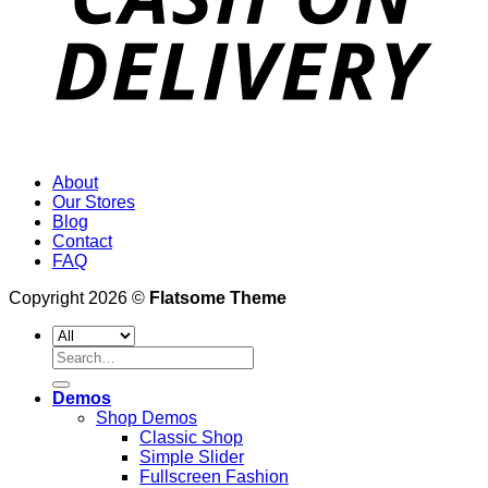
About
Our Stores
Blog
Contact
FAQ
Copyright 2026 ©
Flatsome Theme
Search
for:
Demos
Shop Demos
Classic Shop
Simple Slider
Fullscreen Fashion