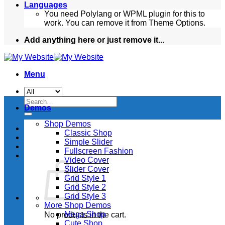
Languages
You need Polylang or WPML plugin for this to
work. You can remove it from Theme Options.
Add anything here or just remove it...
Menu
Search
Demos
for:
Shop Demos
Classic Shop
Simple Slider
Fullscreen Fashion
Video Cover
Slider Cover
Grid Style 1
Grid Style 2
Grid Style 3
More Shop Demos
Mega Shop
No products in the cart.
Cute Shop