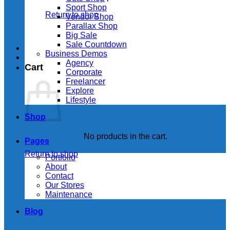
Sport Shop
Return to shop
Vendor Shop
Parallax Shop
Big Sale
Sale Countdown
Business Demos
Agency
Cart
Corporate
Freelancer
Explore
Lifestyle
Shop
No products in the cart.
Pages
Return to shop
Portfolio
About
Contact
Our Stores
Maintenance
Blog