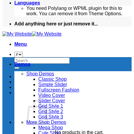
Languages
You need Polylang or WPML plugin for this to
work. You can remove it from Theme Options.
Add anything here or just remove it...
Menu
Search
Demos
for:
Shop Demos
Classic Shop
Simple Slider
Fullscreen Fashion
Video Cover
Slider Cover
Grid Style 1
Grid Style 2
Grid Style 3
More Shop Demos
Mega Shop
No products in the cart.
Cute Shop