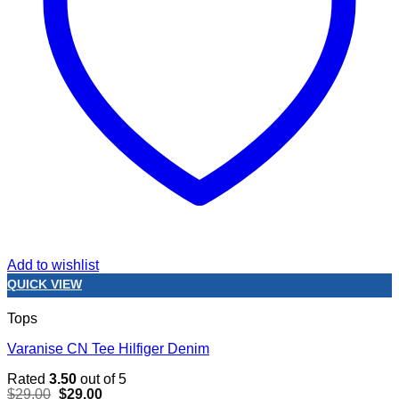
Add to wishlist
QUICK VIEW
Tops
Varanise CN Tee Hilfiger Denim
Rated
3.50
out of 5
Original
Current
$
29.00
$
29.00