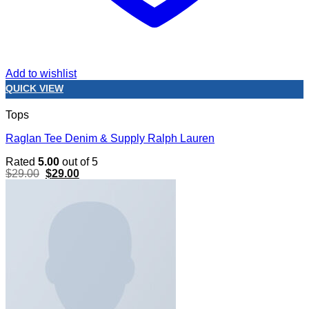
Add to wishlist
QUICK VIEW
Tops
Raglan Tee Denim & Supply Ralph Lauren
Rated
5.00
out of 5
Original
Current
$
29.00
$
29.00
price
price
was:
is:
$29.00.
$29.00.