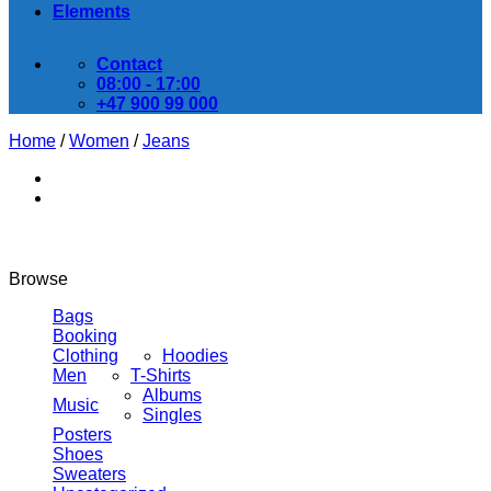
Elements
Contact
08:00 - 17:00
+47 900 99 000
Home
/
Women
/
Jeans
Browse
Bags
Booking
Clothing
Hoodies
Men
T-Shirts
Albums
Music
Singles
Posters
Shoes
Sweaters