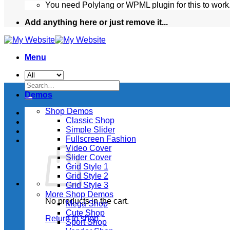
You need Polylang or WPML plugin for this to work
Add anything here or just remove it...
Menu
Search
for:
Demos
Shop Demos
Classic Shop
Simple Slider
Fullscreen Fashion
Video Cover
Slider Cover
Grid Style 1
Grid Style 2
Grid Style 3
More Shop Demos
No products in the cart.
Mega Shop
Cute Shop
Return to shop
Sport Shop