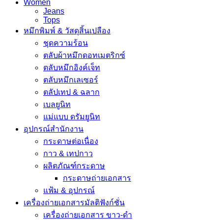
Women
Jeans
Tops
หมึกพิมพ์ & วัสดุสิ้นเปลือง
ชุดความร้อน
ตลับผ้าหมึกดอทเมตริกซ์
ตลับหมึกอิงค์เจ็ท
ตลับหมึกเลเซอร์
ตลัปเทป & ฉลาก
เบลยูนิท
แม่แบบ ดรัมยูนิท
อุปกรณ์สำนักงาน
กระดาษต่อเนื่อง
กาว & เทปกาว
ผลิตภัณฑ์กระดาษ
กระดาษถ่ายเอกสาร
แฟ้ม & อุปกรณ์
เครื่องถ่ายเอกสารมัลติฟังก์ชั่น
เครื่องถ่ายเอกสาร ขาว-ดำ